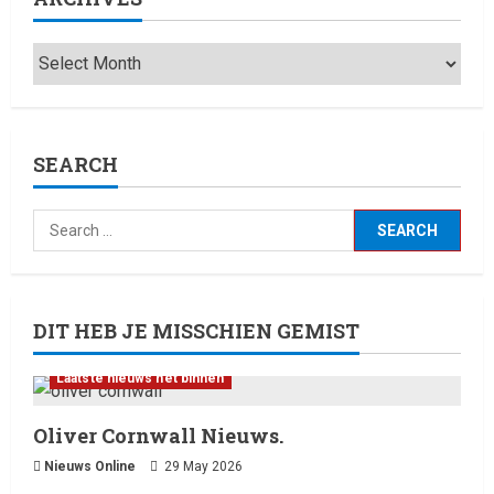
Laatste nieuws net binnen
Live Music: Concerts, Festivals,
and DJ Performances This
Week
4
8 February 2026
SEARCH
Laatste nieuws net binnen
RTVchannel.com brengt je
entertainmentnieuws!
8 February 2026
5
DIT HEB JE MISSCHIEN GEMIST
Laatste nieuws net binnen
Oliver Cornwall Nieuws.
Nieuws Online
29 May 2026