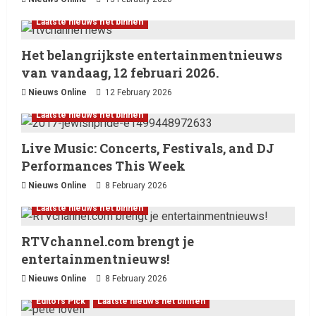
Laatste nieuws net binnen
Het belangrijkste entertainmentnieuws
van vandaag, 12 februari 2026.
Nieuws Online
12 February 2026
Laatste nieuws net binnen
Live Music: Concerts, Festivals, and DJ
Performances This Week
Nieuws Online
8 February 2026
Laatste nieuws net binnen
Billboard wordt vandaag, 13
Laatste nieuws net binnen
februari 2026, gedomineerd
door Ella Langley, die met haar
RTVchannel.com brengt je
track “Choosin’ Texas” haar
2
entertainmentnieuws!
eerste nummer 1-positie in de
Hot 100 heeft behaald.
Nieuws Online
8 February 2026
Laatste nieuws net binnen
Het belangrijkste
13 February 2026
Editors Pick
Laatste nieuws net binnen
entertainmentnieuws van