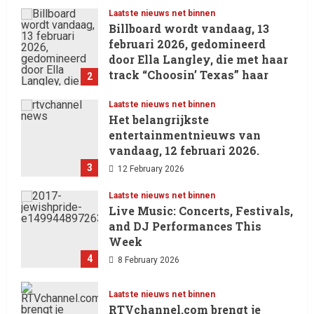
Laatste nieuws net binnen
Billboard wordt vandaag, 13
februari 2026, gedomineerd
door Ella Langley, die met haar
track “Choosin’ Texas” haar
2
eerste nummer 1-positie in de
Hot 100 heeft behaald.
Laatste nieuws net binnen
Het belangrijkste
13 February 2026
entertainmentnieuws van
vandaag, 12 februari 2026.
3
12 February 2026
Laatste nieuws net binnen
Live Music: Concerts, Festivals,
and DJ Performances This
Week
4
8 February 2026
Laatste nieuws net binnen
RTVchannel.com brengt je