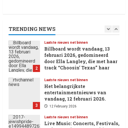
Laatste nieuws net binnen
Oliver Cornwall Nieuws.
29 May 2026
TRENDING NEWS
1
Laatste nieuws net binnen
Billboard wordt vandaag, 13
februari 2026, gedomineerd
door Ella Langley, die met haar
track “Choosin’ Texas” haar
2
eerste nummer 1-positie in de
Hot 100 heeft behaald.
Laatste nieuws net binnen
Het belangrijkste
13 February 2026
entertainmentnieuws van
vandaag, 12 februari 2026.
3
12 February 2026
Laatste nieuws net binnen
Live Music: Concerts, Festivals,