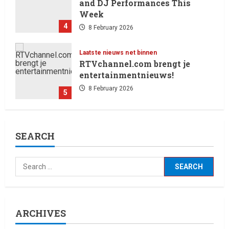
and DJ Performances This
Week
4
8 February 2026
Laatste nieuws net binnen
RTVchannel.com brengt je
entertainmentnieuws!
8 February 2026
5
Laatste nieuws net binnen
SEARCH
Oliver Cornwall Nieuws.
29 May 2026
1
Laatste nieuws net binnen
Billboard wordt vandaag, 13
februari 2026, gedomineerd
ARCHIVES
door Ella Langley, die met haar
track “Choosin’ Texas” haar
2