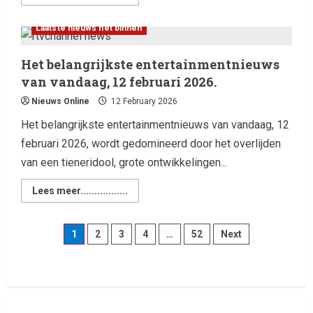
door Ella Langley, die met haar
track “Choosin’ Texas” haar
2
Laatste nieuws net binnen
eerste nummer 1-positie in de
Hot 100 heeft behaald.
Laatste nieuws net binnen
Het belangrijkste entertainmentnieuws
Het belangrijkste
13 February 2026
van vandaag, 12 februari 2026.
entertainmentnieuws van
vandaag, 12 februari 2026.
Nieuws Online
12 February 2026
3
12 February 2026
Het belangrijkste entertainmentnieuws van vandaag, 12
februari 2026, wordt gedomineerd door het overlijden
Laatste nieuws net binnen
Live Music: Concerts, Festivals,
van een tieneridool, grote ontwikkelingen...
and DJ Performances This
Week
Lees meer.................
4
8 February 2026
1
2
3
4
…
52
Next
Laatste nieuws net binnen
RTVchannel.com brengt je
entertainmentnieuws!
8 February 2026
5