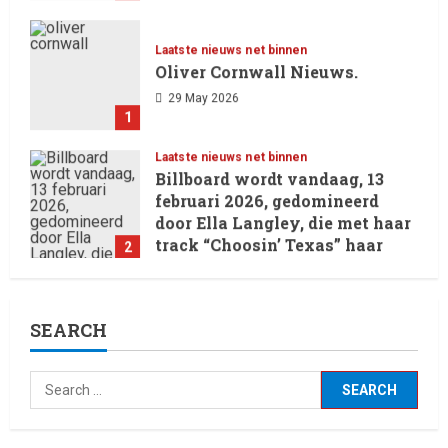
Laatste nieuws net binnen
Oliver Cornwall Nieuws.
29 May 2026
1
Laatste nieuws net binnen
Billboard wordt vandaag, 13
februari 2026, gedomineerd
door Ella Langley, die met haar
track “Choosin’ Texas” haar
2
eerste nummer 1-positie in de
Hot 100 heeft behaald.
Laatste nieuws net binnen
Het belangrijkste
13 February 2026
SEARCH
entertainmentnieuws van
vandaag, 12 februari 2026.
3
12 February 2026
Laatste nieuws net binnen
Live Music: Concerts, Festivals,