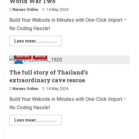
World War Two
Laatste nieuws net binnen
Live Music: Concerts, Festivals,
Nieuws Online
14 May 2024
and DJ Performances This
Build Your Website in Minutes with One-Click Import –
Week
No Coding Hassle!
4
8 February 2026
Lees meer.................
Laatste nieuws net binnen
RTVchannel.com brengt je
Stories
World
entertainmentnieuws!
8 February 2026
The full story of Thailand’s
5
extraordinary cave rescue
Nieuws Online
14 May 2024
Laatste nieuws net binnen
Oliver Cornwall Nieuws.
Build Your Website in Minutes with One-Click Import –
29 May 2026
No Coding Hassle!
1
Lees meer.................
Laatste nieuws net binnen
Billboard wordt vandaag, 13
februari 2026, gedomineerd