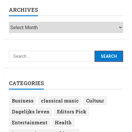
and DJ Performances This
ARCHIVES
Week
4
8 February 2026
Laatste nieuws net binnen
RTVchannel.com brengt je
entertainmentnieuws!
8 February 2026
5
CATEGORIES
Business
classical music
Cultuur
Dagelijks leven
Editors Pick
Entertainment
Health