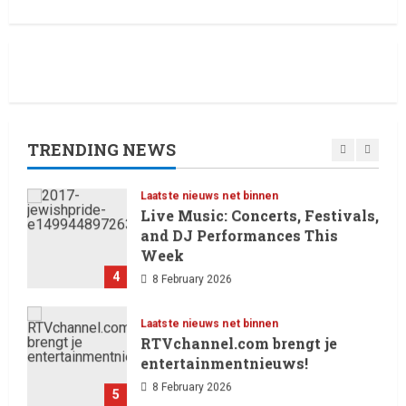
door Ella Langley, die met haar
track “Choosin’ Texas” haar
2
eerste nummer 1-positie in de
Hot 100 heeft behaald.
Laatste nieuws net binnen
Het belangrijkste
13 February 2026
entertainmentnieuws van
vandaag, 12 februari 2026.
TRENDING NEWS
3
12 February 2026
Laatste nieuws net binnen
Live Music: Concerts, Festivals,
and DJ Performances This
Week
4
8 February 2026
Laatste nieuws net binnen
RTVchannel.com brengt je
entertainmentnieuws!
8 February 2026
5