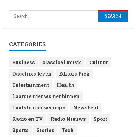
entertainmentnieuws van
vandaag, 12 februari 2026.
3
12 February 2026
Laatste nieuws net binnen
Live Music: Concerts, Festivals,
and DJ Performances This
CATEGORIES
Week
4
8 February 2026
Business
classical music
Cultuur
Laatste nieuws net binnen
Dagelijks leven
Editors Pick
RTVchannel.com brengt je
entertainmentnieuws!
Entertainment
Health
8 February 2026
5
Laatste nieuws net binnen
Laatste nieuws regio
Newsbeat
Radio en TV
Radio Nieuws
Sport
Sports
Stories
Tech