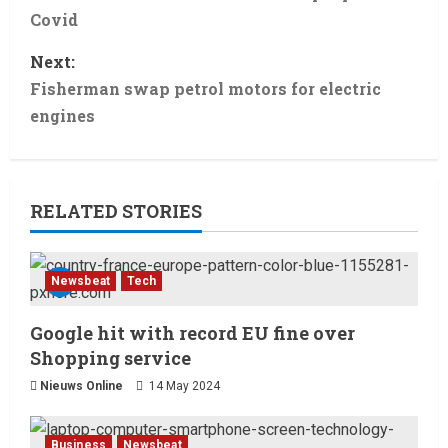
Covid
Next:
Fisherman swap petrol motors for electric
engines
RELATED STORIES
Newsbeat
Tech
Laatste nieuws net binnen
Google hit with record EU fine over
Billboard wordt vandaag, 13
Shopping service
februari 2026, gedomineerd
door Ella Langley, die met haar
Nieuws Online
14 May 2024
track “Choosin’ Texas” haar
2
eerste nummer 1-positie in de
Business
Newsbeat