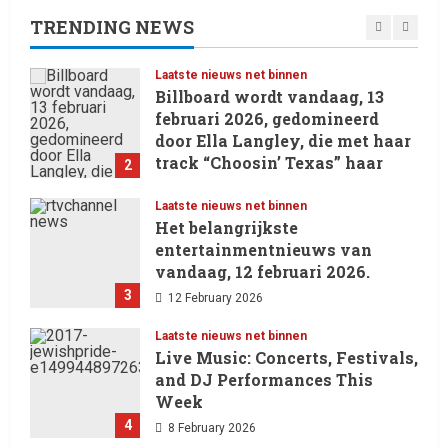
29 May 2026
TRENDING NEWS
1
Laatste nieuws net binnen
Billboard wordt vandaag, 13
februari 2026, gedomineerd
door Ella Langley, die met haar
track “Choosin’ Texas” haar
2
eerste nummer 1-positie in de
Hot 100 heeft behaald.
Laatste nieuws net binnen
Het belangrijkste
13 February 2026
entertainmentnieuws van
vandaag, 12 februari 2026.
3
12 February 2026
Laatste nieuws net binnen
Live Music: Concerts, Festivals,
and DJ Performances This
Week
4
8 February 2026