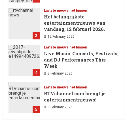
eerste nummer 1-positie in de
Hot 100 heeft behaald.
Laatste nieuws net binnen
Het belangrijkste
13 February 2026
entertainmentnieuws van
vandaag, 12 februari 2026.
3
12 February 2026
Laatste nieuws net binnen
Live Music: Concerts, Festivals,
and DJ Performances This
Week
4
8 February 2026
Laatste nieuws net binnen
RTVchannel.com brengt je
entertainmentnieuws!
8 February 2026
5