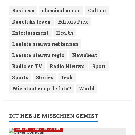
4
8 February 2026
Business
classical music
Cultuur
Laatste nieuws net binnen
Dagelijks leven
Editors Pick
RTVchannel.com brengt je
entertainmentnieuws!
Entertainment
Health
8 February 2026
5
Laatste nieuws net binnen
Laatste nieuws regio
Newsbeat
Radio en TV
Radio Nieuws
Sport
Sports
Stories
Tech
Wie staat er op de foto?
World
DIT HEB JE MISSCHIEN GEMIST
Laatste nieuws net binnen