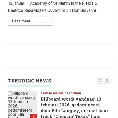
and DJ Performances This
12 januari – Academy of St Martin in the Fields &
Week
Beatrice RanaMozart Ouverture uit Don Giovanni...
4
8 February 2026
Lees meer.................
Laatste nieuws net binnen
RTVchannel.com brengt je
entertainmentnieuws!
8 February 2026
5
Laatste nieuws net binnen
Oliver Cornwall Nieuws.
29 May 2026
TRENDING NEWS
1
Laatste nieuws net binnen
Billboard wordt vandaag, 13
februari 2026, gedomineerd
door Ella Langley, die met haar
track “Choosin’ Texas” haar
2