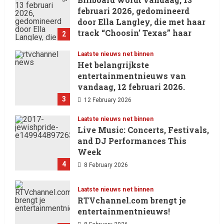
februari 2026, gedomineerd
door Ella Langley, die met haar
track “Choosin’ Texas” haar
2
eerste nummer 1-positie in de
Hot 100 heeft behaald.
Laatste nieuws net binnen
Het belangrijkste
13 February 2026
entertainmentnieuws van
vandaag, 12 februari 2026.
3
12 February 2026
Laatste nieuws net binnen
Live Music: Concerts, Festivals,
and DJ Performances This
Week
4
8 February 2026
Laatste nieuws net binnen
RTVchannel.com brengt je
entertainmentnieuws!