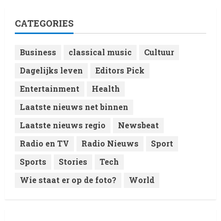
Live Music: Concerts, Festivals,
and DJ Performances This
CATEGORIES
Week
4
8 February 2026
Business
classical music
Cultuur
Laatste nieuws net binnen
Dagelijks leven
Editors Pick
RTVchannel.com brengt je
entertainmentnieuws!
Entertainment
Health
8 February 2026
5
Laatste nieuws net binnen
Laatste nieuws regio
Newsbeat
Radio en TV
Radio Nieuws
Sport
Sports
Stories
Tech
Wie staat er op de foto?
World