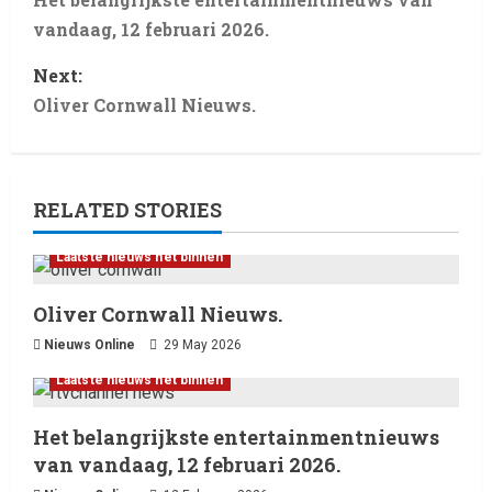
vandaag, 12 februari 2026.
Next:
Oliver Cornwall Nieuws.
RELATED STORIES
Laatste nieuws net binnen
Laatste nieuws net binnen
Billboard wordt vandaag, 13
februari 2026, gedomineerd
Oliver Cornwall Nieuws.
door Ella Langley, die met haar
track “Choosin’ Texas” haar
2
Nieuws Online
29 May 2026
eerste nummer 1-positie in de
Laatste nieuws net binnen
Hot 100 heeft behaald.
Laatste nieuws net binnen
Het belangrijkste
13 February 2026
Het belangrijkste entertainmentnieuws
entertainmentnieuws van
vandaag, 12 februari 2026.
van vandaag, 12 februari 2026.
3
12 February 2026