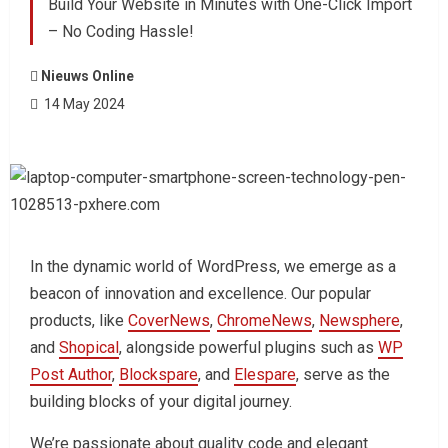
Build Your Website in Minutes with One-Click Import
– No Coding Hassle!
Nieuws Online
14 May 2024
In the dynamic world of WordPress, we emerge as a
beacon of innovation and excellence. Our popular
products, like
CoverNews
,
ChromeNews
,
Newsphere
,
and
Shopical
, alongside powerful plugins such as
WP
Post Author
,
Blockspare
, and
Elespare
, serve as the
building blocks of your digital journey.
We’re passionate about quality code and elegant