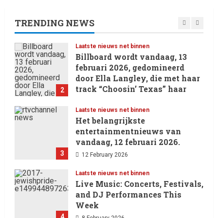
Oliver Cornwall Nieuws.
29 May 2026
TRENDING NEWS
1
Laatste nieuws net binnen
Billboard wordt vandaag, 13
februari 2026, gedomineerd
door Ella Langley, die met haar
track “Choosin’ Texas” haar
2
eerste nummer 1-positie in de
Hot 100 heeft behaald.
Laatste nieuws net binnen
Het belangrijkste
13 February 2026
entertainmentnieuws van
vandaag, 12 februari 2026.
3
12 February 2026
Laatste nieuws net binnen
Live Music: Concerts, Festivals,
and DJ Performances This
Week
4
8 February 2026