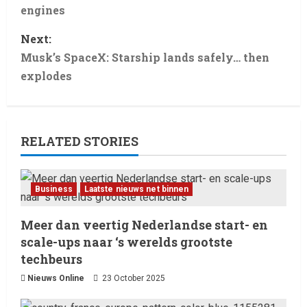
engines
Next:
Musk’s SpaceX: Starship lands safely… then
explodes
RELATED STORIES
Business
Laatste nieuws net binnen
Meer dan veertig Nederlandse start- en
Laatste nieuws net binnen
scale-ups naar ‘s werelds grootste
Billboard wordt vandaag, 13
techbeurs
februari 2026, gedomineerd
door Ella Langley, die met haar
Nieuws Online
23 October 2025
track “Choosin’ Texas” haar
2