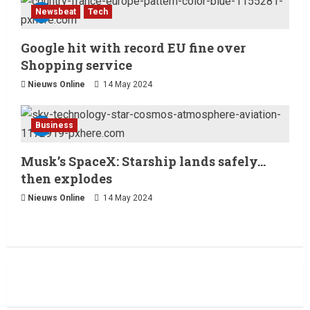
eerste nummer 1-positie in de
Newsbeat
Tech
Hot 100 heeft behaald.
Laatste nieuws net binnen
Het belangrijkste
13 February 2026
entertainmentnieuws van
Google hit with record EU fine over
vandaag, 12 februari 2026.
Shopping service
3
12 February 2026
Nieuws Online
14 May 2024
Laatste nieuws net binnen
Live Music: Concerts, Festivals,
Business
and DJ Performances This
Week
Musk’s SpaceX: Starship lands safely…
4
8 February 2026
then explodes
Nieuws Online
14 May 2024
Laatste nieuws net binnen
RTVchannel.com brengt je
entertainmentnieuws!
8 February 2026
5
Laatste nieuws net binnen