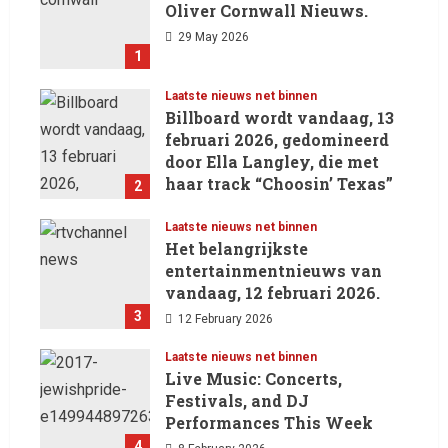
Oliver Cornwall Nieuws.
29 May 2026
1
Laatste nieuws net binnen
Billboard wordt vandaag, 13
februari 2026, gedomineerd
door Ella Langley, die met
haar track “Choosin’ Texas”
2
haar eerste nummer 1-positie
in de Hot 100 heeft behaald.
Laatste nieuws net binnen
Het belangrijkste
13 February 2026
entertainmentnieuws van
vandaag, 12 februari 2026.
3
12 February 2026
Laatste nieuws net binnen
Live Music: Concerts,
Festivals, and DJ
Performances This Week
4