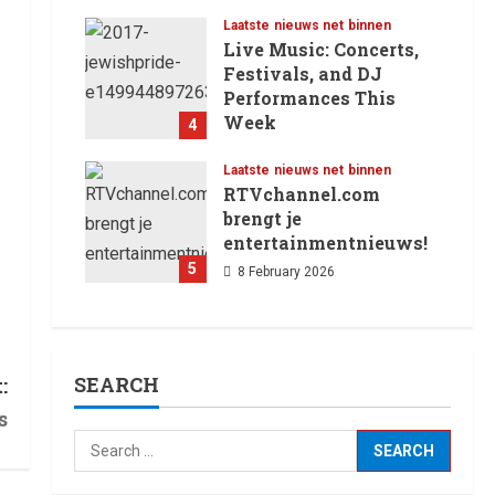
12 February 2026
Laatste nieuws net binnen
Live Music: Concerts,
Festivals, and DJ
Performances This
Week
4
8 February 2026
Laatste nieuws net binnen
RTVchannel.com
brengt je
entertainmentnieuws!
5
8 February 2026
SEARCH
:
s