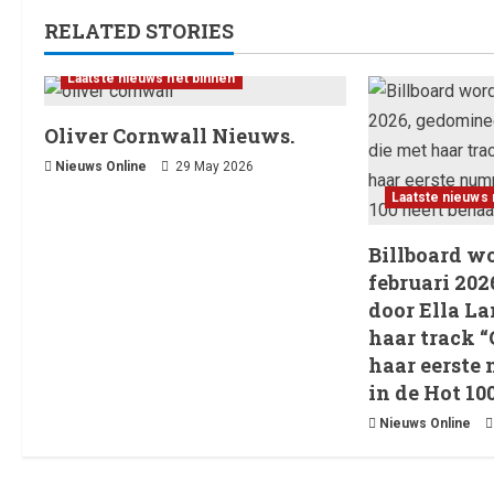
RELATED STORIES
Laatste nieuws net binnen
Oliver Cornwall Nieuws.
Nieuws Online
29 May 2026
Laatste nieuws 
Billboard w
februari 20
door Ella La
haar track “
haar eerste
in de Hot 10
Nieuws Online