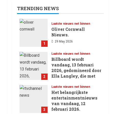
TRENDING NEWS
Laatste nieuws net binnen
Oliver Cornwall
Nieuws.
29 May 2026
1
Laatste nieuws net binnen
Billboard wordt
vandaag, 13 februari
2026, gedomineerd door
Ella Langley, die met
2
haar track “Choosin’
Texas” haar eerste
Laatste nieuws net binnen
Het belangrijkste
nummer 1-positie in de
entertainmentnieuws
Hot 100 heeft behaald.
van vandaag, 12
13 February 2026
februari 2026.
3