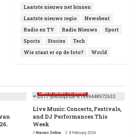
Laatste nieuws net binnen
Laatste nieuws regio
Newsbeat
Radio en TV
Radio Nieuws
Sport
Sports
Stories
Tech
Wie staat er op de foto?
World
Laatste nieuws net binnen
Live Music: Concerts, Festivals,
 van
and DJ Performances This
26.
Week
Nieuws Online
8 February 2026