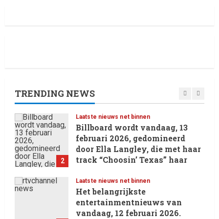
RTVchannel.com brengt je
entertainmentnieuws!
8 February 2026
5
Laatste nieuws net binnen
Oliver Cornwall Nieuws.
29 May 2026
TRENDING NEWS
1
Laatste nieuws net binnen
Billboard wordt vandaag, 13
februari 2026, gedomineerd
door Ella Langley, die met haar
track “Choosin’ Texas” haar
2
eerste nummer 1-positie in de
Hot 100 heeft behaald.
Laatste nieuws net binnen
Het belangrijkste
13 February 2026
entertainmentnieuws van
vandaag, 12 februari 2026.