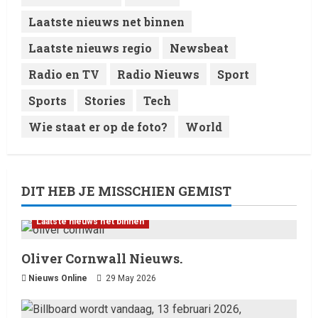
8 February 2026
5
Laatste nieuws net binnen
Laatste nieuws regio
Newsbeat
Radio en TV
Radio Nieuws
Sport
Sports
Stories
Tech
Wie staat er op de foto?
World
DIT HEB JE MISSCHIEN GEMIST
Laatste nieuws net binnen
Oliver Cornwall Nieuws.
Nieuws Online
29 May 2026