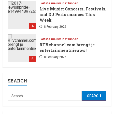
Laatste nieuws net binnen
Live Music: Concerts, Festivals,
and DJ Performances This
Week
4
8 February 2026
Laatste nieuws net binnen
RTVchannel.com brengt je
entertainmentnieuws!
8 February 2026
5
Laatste nieuws net binnen
SEARCH
Oliver Cornwall Nieuws.
29 May 2026
1
Laatste nieuws net binnen
Billboard wordt vandaag, 13
februari 2026, gedomineerd