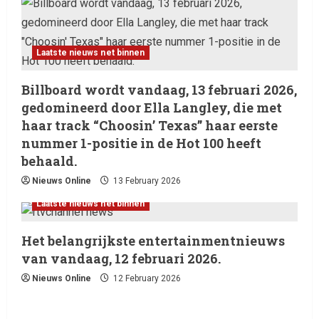
Billboard wordt vandaag, 13
februari 2026, gedomineerd
door Ella Langley, die met haar
Laatste nieuws net binnen
track “Choosin’ Texas” haar
2
eerste nummer 1-positie in de
Billboard wordt vandaag, 13 februari 2026,
Hot 100 heeft behaald.
Laatste nieuws net binnen
gedomineerd door Ella Langley, die met
Het belangrijkste
13 February 2026
entertainmentnieuws van
haar track “Choosin’ Texas” haar eerste
vandaag, 12 februari 2026.
nummer 1-positie in de Hot 100 heeft
3
12 February 2026
behaald.
Nieuws Online
13 February 2026
Laatste nieuws net binnen
Live Music: Concerts, Festivals,
Laatste nieuws net binnen
and DJ Performances This
Week
Het belangrijkste entertainmentnieuws
4
8 February 2026
van vandaag, 12 februari 2026.
Nieuws Online
12 February 2026
Laatste nieuws net binnen
RTVchannel.com brengt je
entertainmentnieuws!