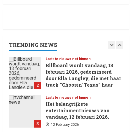
8 February 2026
5
Laatste nieuws net binnen
Oliver Cornwall Nieuws.
29 May 2026
TRENDING NEWS
1
Laatste nieuws net binnen
Billboard wordt vandaag, 13
februari 2026, gedomineerd
door Ella Langley, die met haar
track “Choosin’ Texas” haar
2
eerste nummer 1-positie in de
Hot 100 heeft behaald.
Laatste nieuws net binnen
Het belangrijkste
13 February 2026
entertainmentnieuws van
vandaag, 12 februari 2026.
3
12 February 2026