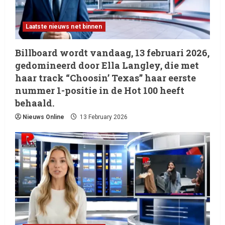
Laatste nieuws net binnen
Billboard wordt vandaag, 13 februari 2026,
gedomineerd door Ella Langley, die met
haar track “Choosin’ Texas” haar eerste
nummer 1-positie in de Hot 100 heeft
Laatste nieuws net binnen
behaald.
Billboard wordt vandaag, 13
Nieuws Online
13 February 2026
februari 2026, gedomineerd
door Ella Langley, die met haar
track “Choosin’ Texas” haar
2
eerste nummer 1-positie in de
Hot 100 heeft behaald.
Laatste nieuws net binnen
Het belangrijkste
13 February 2026
entertainmentnieuws van
vandaag, 12 februari 2026.
3
12 February 2026