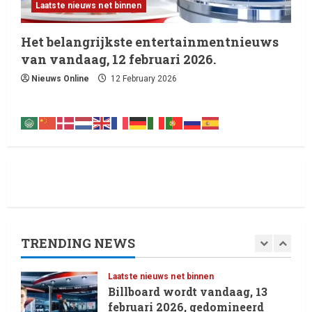
Laatste nieuws net binnen
Laatste nieuws net binnen
Live Music: Concerts, Festivals,
and DJ Performances This
Het belangrijkste entertainmentnieuws
Week
van vandaag, 12 februari 2026.
4
8 February 2026
Nieuws Online
12 February 2026
Laatste nieuws net binnen
RTVchannel.com brengt je
entertainmentnieuws!
8 February 2026
5
Laatste nieuws net binnen
Oliver Cornwall Nieuws.
29 May 2026
TRENDING NEWS
1
Laatste nieuws net binnen
Billboard wordt vandaag, 13
februari 2026, gedomineerd