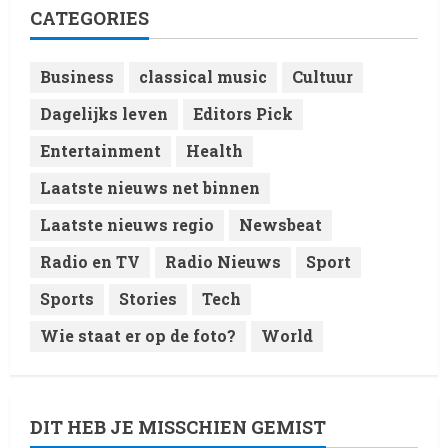
and DJ Performances This
CATEGORIES
Week
4
8 February 2026
Business
classical music
Cultuur
Laatste nieuws net binnen
Dagelijks leven
Editors Pick
RTVchannel.com brengt je
entertainmentnieuws!
Entertainment
Health
8 February 2026
5
Laatste nieuws net binnen
Laatste nieuws regio
Newsbeat
Radio en TV
Radio Nieuws
Sport
Sports
Stories
Tech
Wie staat er op de foto?
World
DIT HEB JE MISSCHIEN GEMIST