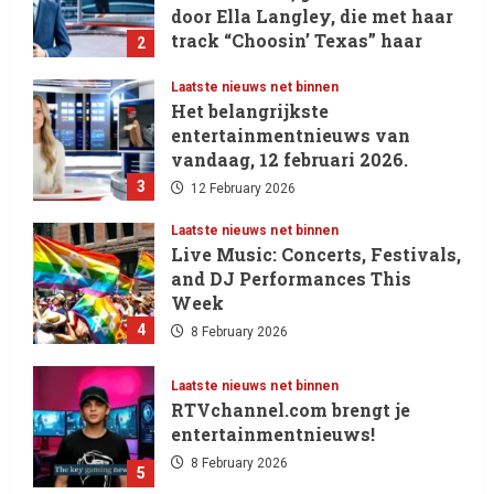
door Ella Langley, die met haar
track “Choosin’ Texas” haar
2
eerste nummer 1-positie in de
Hot 100 heeft behaald.
Laatste nieuws net binnen
Het belangrijkste
13 February 2026
entertainmentnieuws van
vandaag, 12 februari 2026.
3
12 February 2026
Laatste nieuws net binnen
Live Music: Concerts, Festivals,
and DJ Performances This
Week
4
8 February 2026
Laatste nieuws net binnen
RTVchannel.com brengt je
entertainmentnieuws!
8 February 2026
5