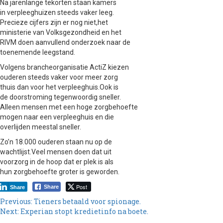
Na jarenlange tekorten staan kamers
in verpleeghuizen steeds vaker leeg.
Precieze cijfers zijn er nog niet,het
ministerie van Volksgezondheid en het
RIVM doen aanvullend onderzoek naar de
toenemende leegstand.
Volgens brancheorganisatie ActiZ kiezen
ouderen steeds vaker voor meer zorg
thuis dan voor het verpleeghuis.Ook is
de doorstroming tegenwoordig sneller.
Alleen mensen met een hoge zorgbehoefte
mogen naar een verpleeghuis en die
overlijden meestal sneller.
Zo’n 18.000 ouderen staan nu op de
wachtlijst.Veel mensen doen dat uit
voorzorg in de hoop dat er plek is als
hun zorgbehoefte groter is geworden.
Post
Share
Share
Previous:
Tieners betaald voor spionage.
Next:
Experian stopt kredietinfo na boete.