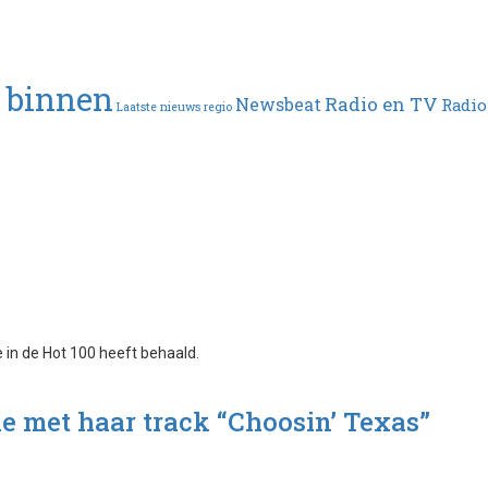
t binnen
Radio en TV
Newsbeat
Radio
Laatste nieuws regio
ie met haar track “Choosin’ Texas”