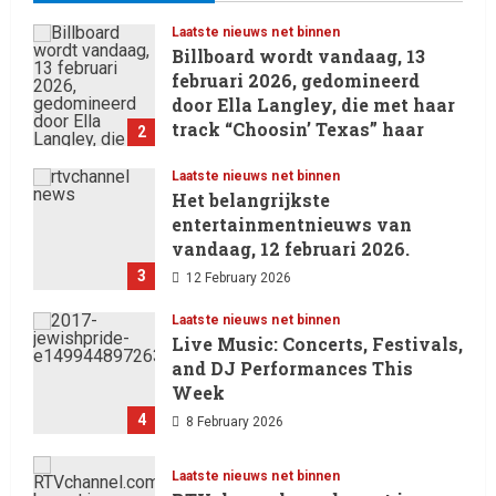
Laatste nieuws net binnen
Billboard wordt vandaag, 13
februari 2026, gedomineerd
door Ella Langley, die met haar
track “Choosin’ Texas” haar
2
eerste nummer 1-positie in de
Hot 100 heeft behaald.
Laatste nieuws net binnen
Het belangrijkste
13 February 2026
entertainmentnieuws van
vandaag, 12 februari 2026.
3
12 February 2026
Laatste nieuws net binnen
Live Music: Concerts, Festivals,
and DJ Performances This
Week
4
8 February 2026
Laatste nieuws net binnen