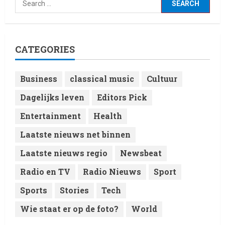
3
12 February 2026
Laatste nieuws net binnen
Live Music: Concerts, Festivals,
and DJ Performances This
CATEGORIES
Week
4
8 February 2026
Business
classical music
Cultuur
Laatste nieuws net binnen
Dagelijks leven
Editors Pick
RTVchannel.com brengt je
entertainmentnieuws!
Entertainment
Health
8 February 2026
5
Laatste nieuws net binnen
Laatste nieuws regio
Newsbeat
Radio en TV
Radio Nieuws
Sport
Sports
Stories
Tech
Wie staat er op de foto?
World