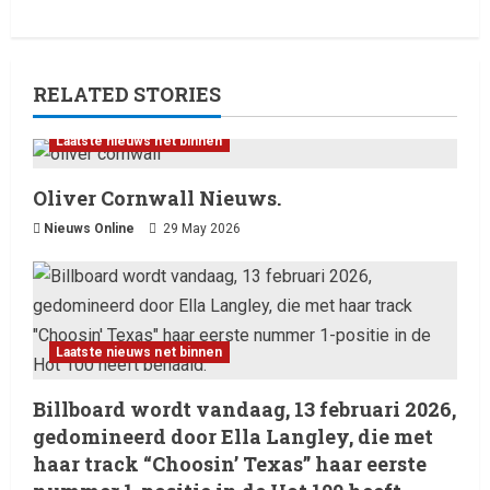
RELATED STORIES
Laatste nieuws net binnen
Oliver Cornwall Nieuws.
Nieuws Online
29 May 2026
Laatste nieuws net binnen
Billboard wordt vandaag, 13
februari 2026, gedomineerd
Laatste nieuws net binnen
door Ella Langley, die met haar
track “Choosin’ Texas” haar
2
Billboard wordt vandaag, 13 februari 2026,
eerste nummer 1-positie in de
gedomineerd door Ella Langley, die met
Hot 100 heeft behaald.
Laatste nieuws net binnen
haar track “Choosin’ Texas” haar eerste
Het belangrijkste
13 February 2026