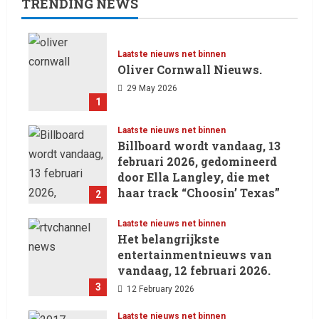
TRENDING NEWS
Laatste nieuws net binnen
Oliver Cornwall Nieuws.
29 May 2026
1
Laatste nieuws net binnen
Billboard wordt vandaag, 13
februari 2026, gedomineerd
door Ella Langley, die met
haar track “Choosin’ Texas”
2
haar eerste nummer 1-positie
in de Hot 100 heeft behaald.
Laatste nieuws net binnen
Het belangrijkste
13 February 2026
entertainmentnieuws van
vandaag, 12 februari 2026.
3
12 February 2026
Laatste nieuws net binnen