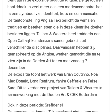
Centraal in de expositie staat de Angisa. De gevouwen
hoofddoek is veel meer dan een modeaccessoire: het
is een symbool van identiteit, trots en communicatie.
De tentoonstelling Angisa Taki belicht de verhalen,
tradities en betekenissen die in deze kleurrijke doeken
besloten liggen. Tailors & Wearers heeft middels een
Open Call vijf kunstenaars samengebracht uit
verschillende disciplines. Daarvandaan hebben zij,
geïnspireerd op de Angisa, werken gemaakt die nu te
zien zijn in de Doelen Art tot en met zondag 7
december.
De expositie toont het werk van Brian Coutinho, Noa
Mac Donald, Lana Renfrum, Yanira Gefferie en Faisel
Saro. Dit is verder een project van Tailors & Wearers in
samenwerking met de Doelen Art & CBK Rotterdam.
Ook in deze periode: Srefidensi
De opening van Angisa Taki markeert niet alleen een