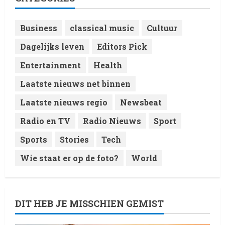
Week
4
8 February 2026
Business
classical music
Cultuur
Laatste nieuws net binnen
Dagelijks leven
Editors Pick
RTVchannel.com brengt je
entertainmentnieuws!
Entertainment
Health
8 February 2026
5
Laatste nieuws net binnen
Laatste nieuws regio
Newsbeat
Radio en TV
Radio Nieuws
Sport
Sports
Stories
Tech
Wie staat er op de foto?
World
DIT HEB JE MISSCHIEN GEMIST