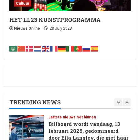
Live Music: Concerts, Festivals,
Cultuur
and DJ Performances This
Week
HET LL23 KUNSTPROGRAMMA
4
8 February 2026
Nieuws Online
28 July 2023
Laatste nieuws net binnen
RTVchannel.com brengt je
entertainmentnieuws!
8 February 2026
5
Laatste nieuws net binnen
Oliver Cornwall Nieuws.
29 May 2026
TRENDING NEWS
1
Laatste nieuws net binnen
Billboard wordt vandaag, 13
februari 2026, gedomineerd
door Ella Langley, die met haar