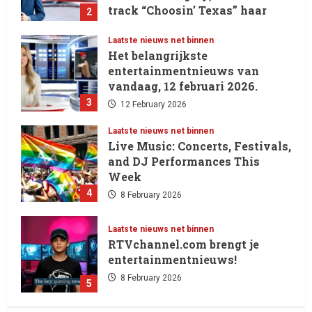
track “Choosin’ Texas” haar
2
eerste nummer 1-positie in de
Hot 100 heeft behaald.
Laatste nieuws net binnen
Het belangrijkste
13 February 2026
entertainmentnieuws van
vandaag, 12 februari 2026.
3
12 February 2026
Laatste nieuws net binnen
Live Music: Concerts, Festivals,
and DJ Performances This
Week
4
8 February 2026
Laatste nieuws net binnen
RTVchannel.com brengt je
entertainmentnieuws!
8 February 2026
5