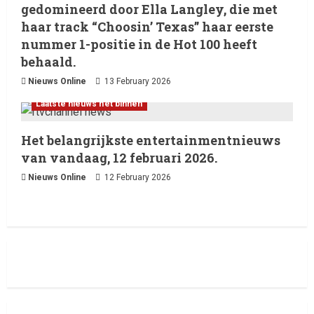
gedomineerd door Ella Langley, die met
Het belangrijkste
13 February 2026
entertainmentnieuws van
haar track “Choosin’ Texas” haar eerste
vandaag, 12 februari 2026.
nummer 1-positie in de Hot 100 heeft
3
12 February 2026
behaald.
Nieuws Online
13 February 2026
Laatste nieuws net binnen
Live Music: Concerts, Festivals,
Laatste nieuws net binnen
and DJ Performances This
Week
Het belangrijkste entertainmentnieuws
4
8 February 2026
van vandaag, 12 februari 2026.
Nieuws Online
12 February 2026
Laatste nieuws net binnen
RTVchannel.com brengt je
entertainmentnieuws!
8 February 2026
5
Laatste nieuws net binnen
Oliver Cornwall Nieuws.