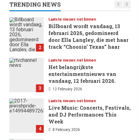
29 May 2026
TRENDING NEWS
1
Laatste nieuws net binnen
Billboard wordt vandaag, 13
februari 2026, gedomineerd
door Ella Langley, die met haar
track “Choosin’ Texas” haar
2
eerste nummer 1-positie in de
Hot 100 heeft behaald.
Laatste nieuws net binnen
Het belangrijkste
13 February 2026
entertainmentnieuws van
vandaag, 12 februari 2026.
3
12 February 2026
Laatste nieuws net binnen
Live Music: Concerts, Festivals,
and DJ Performances This
Week
4
8 February 2026