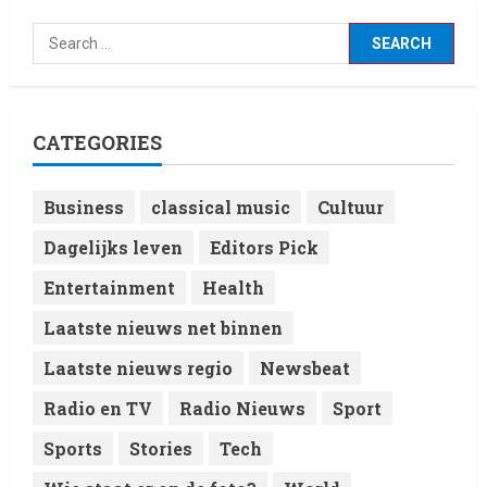
vandaag, 12 februari 2026.
3
12 February 2026
Laatste nieuws net binnen
Live Music: Concerts, Festivals,
and DJ Performances This
CATEGORIES
Week
4
8 February 2026
Business
classical music
Cultuur
Laatste nieuws net binnen
Dagelijks leven
Editors Pick
RTVchannel.com brengt je
entertainmentnieuws!
Entertainment
Health
8 February 2026
5
Laatste nieuws net binnen
Laatste nieuws regio
Newsbeat
Radio en TV
Radio Nieuws
Sport
Sports
Stories
Tech