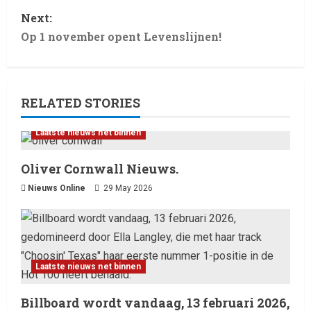
Next:
Op 1 november opent Levenslijnen!
RELATED STORIES
Laatste nieuws net binnen
Oliver Cornwall Nieuws.
Nieuws Online
29 May 2026
Laatste nieuws net binnen
Billboard wordt vandaag, 13
februari 2026, gedomineerd
door Ella Langley, die met haar
Laatste nieuws net binnen
track “Choosin’ Texas” haar
2
eerste nummer 1-positie in de
Billboard wordt vandaag, 13 februari 2026,
Hot 100 heeft behaald.
Laatste nieuws net binnen