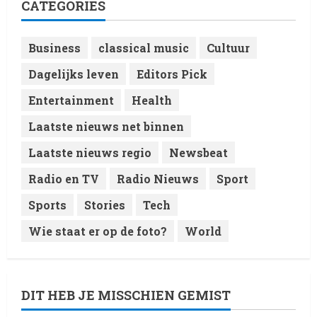
CATEGORIES
Week
4
8 February 2026
Business
classical music
Cultuur
Laatste nieuws net binnen
Dagelijks leven
Editors Pick
RTVchannel.com brengt je
entertainmentnieuws!
Entertainment
Health
8 February 2026
5
Laatste nieuws net binnen
Laatste nieuws regio
Newsbeat
Radio en TV
Radio Nieuws
Sport
Sports
Stories
Tech
Wie staat er op de foto?
World
DIT HEB JE MISSCHIEN GEMIST