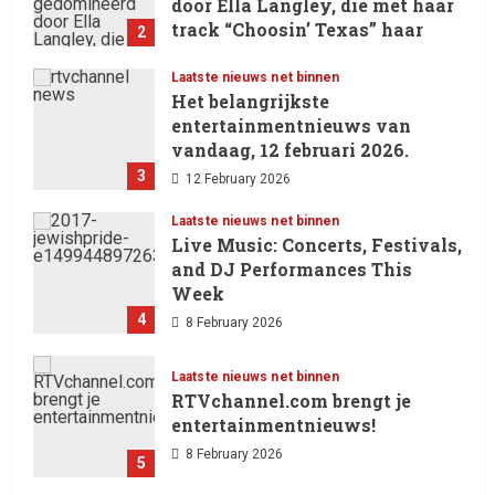
door Ella Langley, die met haar
track “Choosin’ Texas” haar
2
eerste nummer 1-positie in de
Hot 100 heeft behaald.
Laatste nieuws net binnen
Het belangrijkste
13 February 2026
entertainmentnieuws van
vandaag, 12 februari 2026.
3
12 February 2026
Laatste nieuws net binnen
Live Music: Concerts, Festivals,
and DJ Performances This
Week
4
8 February 2026
Laatste nieuws net binnen
RTVchannel.com brengt je
entertainmentnieuws!
8 February 2026
5