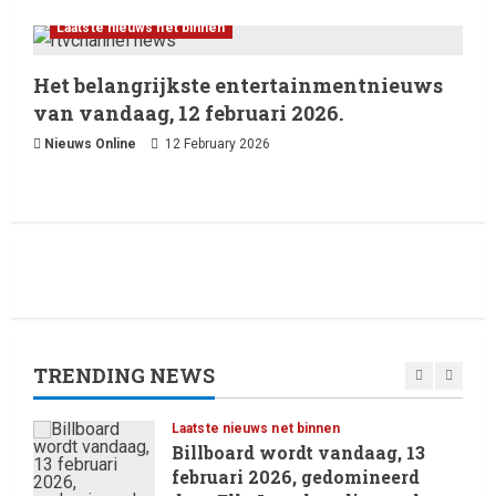
Live Music: Concerts, Festivals,
Laatste nieuws net binnen
and DJ Performances This
Week
Het belangrijkste entertainmentnieuws
4
8 February 2026
van vandaag, 12 februari 2026.
Nieuws Online
12 February 2026
Laatste nieuws net binnen
RTVchannel.com brengt je
entertainmentnieuws!
8 February 2026
5
Laatste nieuws net binnen
Oliver Cornwall Nieuws.
29 May 2026
TRENDING NEWS
1
Laatste nieuws net binnen
Billboard wordt vandaag, 13
februari 2026, gedomineerd