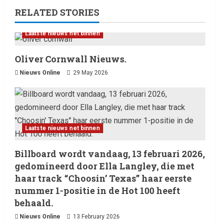
RELATED STORIES
Laatste nieuws net binnen
Oliver Cornwall Nieuws.
Nieuws Online
29 May 2026
Laatste nieuws net binnen
Billboard wordt vandaag, 13
februari 2026, gedomineerd
door Ella Langley, die met haar
Laatste nieuws net binnen
track “Choosin’ Texas” haar
2
eerste nummer 1-positie in de
Billboard wordt vandaag, 13 februari 2026,
Hot 100 heeft behaald.
Laatste nieuws net binnen
gedomineerd door Ella Langley, die met
Het belangrijkste
13 February 2026
entertainmentnieuws van
haar track “Choosin’ Texas” haar eerste
vandaag, 12 februari 2026.
nummer 1-positie in de Hot 100 heeft
3
12 February 2026
behaald.
Nieuws Online
13 February 2026
Laatste nieuws net binnen