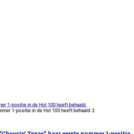
mer 1-positie in de Hot 100 heeft behaald.
2
 “Choosin’ Texas” haar eerste nummer 1-positie