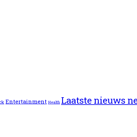
Laatste nieuws n
Entertainment
ck
Health