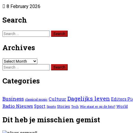
8 February 2026
Search
Search
for:
Archives
Archives
Search
for:
Categories
Dagelijks leven
Business
Cultuur
Editors Pi
classical music
Radio Nieuws
Sport
Stories
World
Sports
Tech
Wie staat er op de foto?
Dit heb je misschien gemist