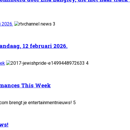
i 2026.
3
ndaag, 12 februari 2026.
eek
4
ormances This Week
5
ws!