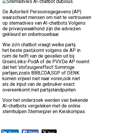
De Autoriteit Persoonsgegevens (AP)
waarschuwt mensen om niet te vertrouwen
op stemadvies van AI-chatbots.Volgens
de privacywaakhond zijn die adviezen
gekleurd en onbetrouwbaar.
Wie zo’n chatbot vraagt welke partij
het beste past,komt volgens de AP in
ruim de helft van de gevallen uit bij
GroenLinks-PvdA of de PVV.De AP noemt
dat het ‘stofzuigereffect’.Sommige
partijen,zoals BBB,CDA,SGP of DENK
komen vrijwel niet naar voren,ook niet
als de input van de gebruiker exact
overeenkomt met partijstandpunten.
Voor het onderzoek werden vier bekende
AI-chatbots vergeleken met de online
stemhulpen Stemwijzer en Kieskompas.
Post
Share
Share