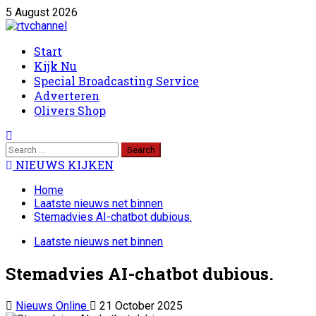
Skip
5 August 2026
to
content
Primary
Start
Menu
Kijk Nu
Special Broadcasting Service
Adverteren
Olivers Shop
Search
for:
NIEUWS KIJKEN
Home
Laatste nieuws net binnen
Stemadvies AI-chatbot dubious.
Laatste nieuws net binnen
Stemadvies AI-chatbot dubious.
Nieuws Online
21 October 2025