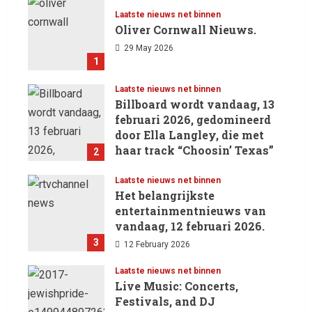
Laatste nieuws net binnen
Oliver Cornwall Nieuws.
29 May 2026
1
Laatste nieuws net binnen
Billboard wordt vandaag, 13
februari 2026, gedomineerd
door Ella Langley, die met
haar track “Choosin’ Texas”
2
haar eerste nummer 1-positie
in de Hot 100 heeft behaald.
Laatste nieuws net binnen
Het belangrijkste
13 February 2026
entertainmentnieuws van
vandaag, 12 februari 2026.
3
12 February 2026
Laatste nieuws net binnen
Live Music: Concerts,
Festivals, and DJ