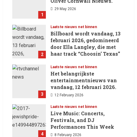
Oliver Cornwall Nieuws.
29 May 2026
1
Laatste nieuws net binnen
Billboard wordt vandaag, 13
februari 2026, gedomineerd
door Ella Langley, die met
haar track “Choosin’ Texas”
2
haar eerste nummer 1-positie
in de Hot 100 heeft behaald.
Laatste nieuws net binnen
Het belangrijkste
13 February 2026
entertainmentnieuws van
vandaag, 12 februari 2026.
3
12 February 2026
Laatste nieuws net binnen
Live Music: Concerts,
Festivals, and DJ
Performances This Week
4
8 February 2026