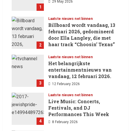
29 May 2026
1
Laatste nieuws net binnen
Billboard wordt vandaag, 13
februari 2026, gedomineerd
door Ella Langley, die met
haar track “Choosin’ Texas”
2
haar eerste nummer 1-positie
in de Hot 100 heeft behaald.
Laatste nieuws net binnen
Het belangrijkste
13 February 2026
entertainmentnieuws van
vandaag, 12 februari 2026.
3
12 February 2026
Laatste nieuws net binnen
Live Music: Concerts,
Festivals, and DJ
Performances This Week
4
8 February 2026