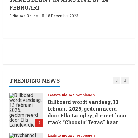
4
8 February 2026
FEBRUARI
Nieuws Online
18 December 2023
Laatste nieuws net binnen
RTVchannel.com brengt je
entertainmentnieuws!
8 February 2026
5
Laatste nieuws net binnen
Oliver Cornwall Nieuws.
29 May 2026
TRENDING NEWS
1
Laatste nieuws net binnen
Billboard wordt vandaag, 13
februari 2026, gedomineerd
door Ella Langley, die met haar
track “Choosin’ Texas” haar
2
eerste nummer 1-positie in de
Hot 100 heeft behaald.
Laatste nieuws net binnen