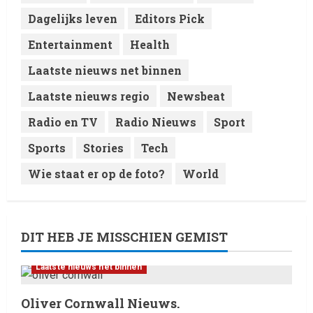
Laatste nieuws net binnen
Dagelijks leven
Editors Pick
RTVchannel.com brengt je
entertainmentnieuws!
Entertainment
Health
8 February 2026
5
Laatste nieuws net binnen
Laatste nieuws regio
Newsbeat
Radio en TV
Radio Nieuws
Sport
Sports
Stories
Tech
Wie staat er op de foto?
World
DIT HEB JE MISSCHIEN GEMIST
Laatste nieuws net binnen
Oliver Cornwall Nieuws.