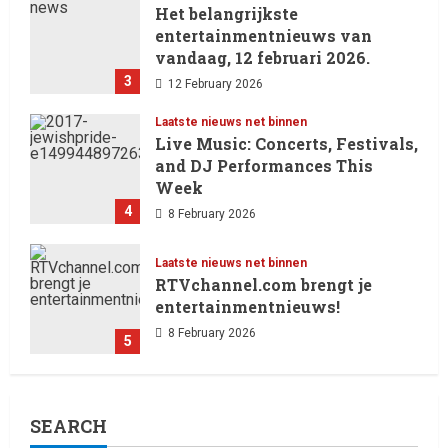
Het belangrijkste
13 February 2026
entertainmentnieuws van
vandaag, 12 februari 2026.
3
12 February 2026
Laatste nieuws net binnen
Live Music: Concerts, Festivals,
and DJ Performances This
Week
4
8 February 2026
Laatste nieuws net binnen
RTVchannel.com brengt je
entertainmentnieuws!
8 February 2026
5
Laatste nieuws net binnen
SEARCH
Oliver Cornwall Nieuws.