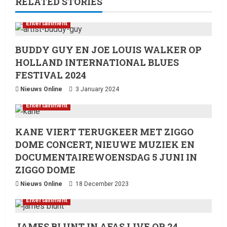
RELATED STORIES
Entertainment
BUDDY GUY EN JOE LOUIS WALKER OP
Laatste nieuws net binnen
HOLLAND INTERNATIONAL BLUES
Billboard wordt vandaag, 13
FESTIVAL 2024
februari 2026, gedomineerd
door Ella Langley, die met haar
Nieuws Online
3 January 2024
track “Choosin’ Texas” haar
2
Entertainment
eerste nummer 1-positie in de
Hot 100 heeft behaald.
Laatste nieuws net binnen
KANE VIERT TERUGKEER MET ZIGGO
Het belangrijkste
13 February 2026
entertainmentnieuws van
DOME CONCERT, NIEUWE MUZIEK EN
vandaag, 12 februari 2026.
DOCUMENTAIREWOENSDAG 5 JUNI IN
3
12 February 2026
ZIGGO DOME
Nieuws Online
18 December 2023
Laatste nieuws net binnen
Live Music: Concerts, Festivals,
Entertainment
and DJ Performances This
Week
JAMES BLUNT IN AFAS LIVE OP 24