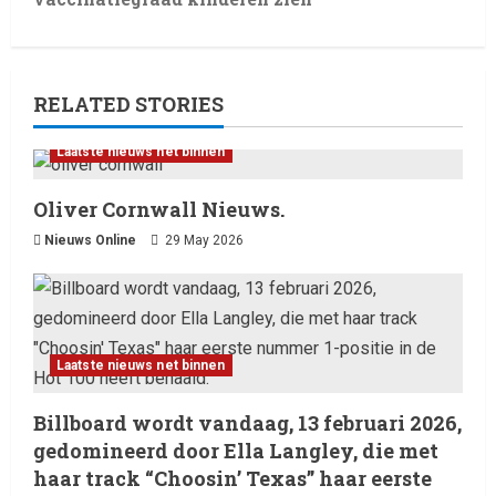
RELATED STORIES
Laatste nieuws net binnen
Oliver Cornwall Nieuws.
Nieuws Online
29 May 2026
Laatste nieuws net binnen
Billboard wordt vandaag, 13
februari 2026, gedomineerd
door Ella Langley, die met haar
Laatste nieuws net binnen
track “Choosin’ Texas” haar
2
eerste nummer 1-positie in de
Billboard wordt vandaag, 13 februari 2026,
Hot 100 heeft behaald.
Laatste nieuws net binnen
gedomineerd door Ella Langley, die met
Het belangrijkste
13 February 2026
entertainmentnieuws van
haar track “Choosin’ Texas” haar eerste