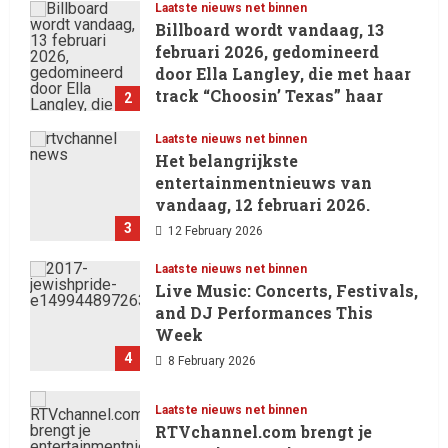
Laatste nieuws net binnen
Billboard wordt vandaag, 13
februari 2026, gedomineerd
door Ella Langley, die met haar
track “Choosin’ Texas” haar
2
eerste nummer 1-positie in de
Hot 100 heeft behaald.
Laatste nieuws net binnen
Het belangrijkste
13 February 2026
entertainmentnieuws van
vandaag, 12 februari 2026.
3
12 February 2026
Laatste nieuws net binnen
Live Music: Concerts, Festivals,
and DJ Performances This
Week
4
8 February 2026
Laatste nieuws net binnen
RTVchannel.com brengt je