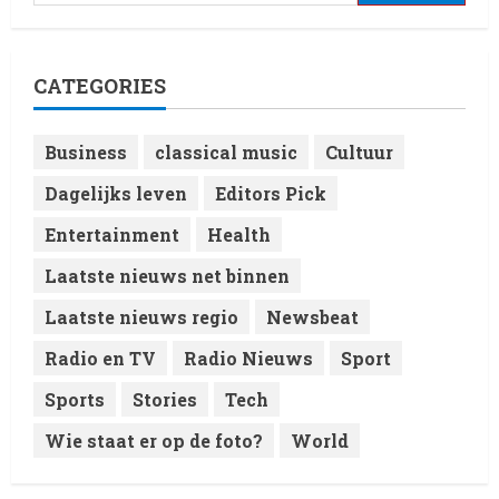
Laatste nieuws net binnen
Live Music: Concerts, Festivals,
and DJ Performances This
CATEGORIES
Week
4
8 February 2026
Business
classical music
Cultuur
Laatste nieuws net binnen
Dagelijks leven
Editors Pick
RTVchannel.com brengt je
entertainmentnieuws!
Entertainment
Health
8 February 2026
5
Laatste nieuws net binnen
Laatste nieuws regio
Newsbeat
Radio en TV
Radio Nieuws
Sport
Sports
Stories
Tech
Wie staat er op de foto?
World