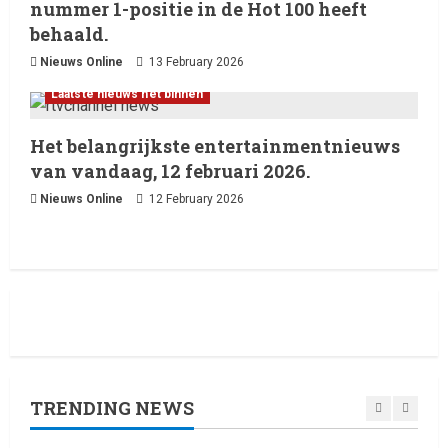
vandaag, 12 februari 2026.
nummer 1-positie in de Hot 100 heeft
3
12 February 2026
behaald.
Nieuws Online
13 February 2026
Laatste nieuws net binnen
Live Music: Concerts, Festivals,
Laatste nieuws net binnen
and DJ Performances This
Week
Het belangrijkste entertainmentnieuws
4
8 February 2026
van vandaag, 12 februari 2026.
Nieuws Online
12 February 2026
Laatste nieuws net binnen
RTVchannel.com brengt je
entertainmentnieuws!
8 February 2026
5
Laatste nieuws net binnen
Oliver Cornwall Nieuws.
29 May 2026
TRENDING NEWS
1