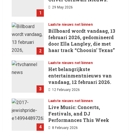
29 May 2026
1
Laatste nieuws net binnen
Billboard wordt vandaag, 13
februari 2026, gedomineerd
door Ella Langley, die met
haar track “Choosin’ Texas”
2
haar eerste nummer 1-positie
in de Hot 100 heeft behaald.
Laatste nieuws net binnen
Het belangrijkste
13 February 2026
entertainmentnieuws van
vandaag, 12 februari 2026.
3
12 February 2026
Laatste nieuws net binnen
Live Music: Concerts,
Festivals, and DJ
Performances This Week
4
8 February 2026