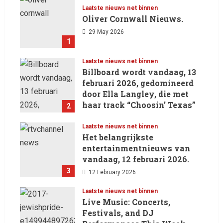
Laatste nieuws net binnen
Oliver Cornwall Nieuws.
29 May 2026
1
Laatste nieuws net binnen
Billboard wordt vandaag, 13
februari 2026, gedomineerd
door Ella Langley, die met
haar track “Choosin’ Texas”
2
haar eerste nummer 1-positie
in de Hot 100 heeft behaald.
Laatste nieuws net binnen
Het belangrijkste
13 February 2026
entertainmentnieuws van
vandaag, 12 februari 2026.
3
12 February 2026
Laatste nieuws net binnen
Live Music: Concerts,
Festivals, and DJ