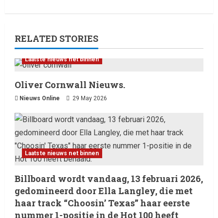
RELATED STORIES
Laatste nieuws net binnen
Oliver Cornwall Nieuws.
Nieuws Online
29 May 2026
Laatste nieuws net binnen
Billboard wordt vandaag, 13
februari 2026, gedomineerd
Laatste nieuws net binnen
door Ella Langley, die met haar
track “Choosin’ Texas” haar
2
Billboard wordt vandaag, 13 februari 2026,
eerste nummer 1-positie in de
gedomineerd door Ella Langley, die met
Hot 100 heeft behaald.
Laatste nieuws net binnen
haar track “Choosin’ Texas” haar eerste
Het belangrijkste
13 February 2026
nummer 1-positie in de Hot 100 heeft
entertainmentnieuws van