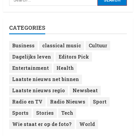
Laatste nieuws net binnen
Live Music: Concerts, Festivals,
and DJ Performances This
CATEGORIES
Week
4
8 February 2026
Business
classical music
Cultuur
Laatste nieuws net binnen
Dagelijks leven
Editors Pick
RTVchannel.com brengt je
entertainmentnieuws!
Entertainment
Health
8 February 2026
5
Laatste nieuws net binnen
Laatste nieuws regio
Newsbeat
Radio en TV
Radio Nieuws
Sport
Sports
Stories
Tech
Wie staat er op de foto?
World