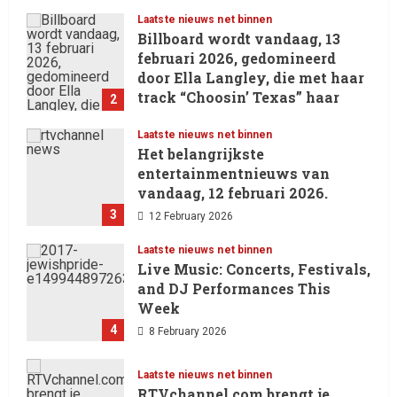
Laatste nieuws net binnen
Billboard wordt vandaag, 13
februari 2026, gedomineerd
door Ella Langley, die met haar
track “Choosin’ Texas” haar
2
eerste nummer 1-positie in de
Hot 100 heeft behaald.
Laatste nieuws net binnen
Het belangrijkste
13 February 2026
entertainmentnieuws van
vandaag, 12 februari 2026.
3
12 February 2026
Laatste nieuws net binnen
Live Music: Concerts, Festivals,
and DJ Performances This
Week
4
8 February 2026
Laatste nieuws net binnen
RTVchannel.com brengt je