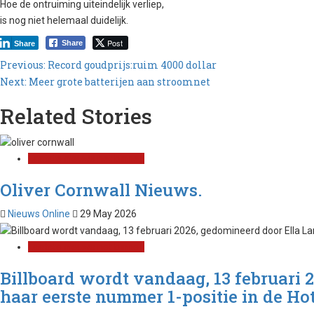
Hoe de ontruiming uiteindelijk verliep,
is nog niet helemaal duidelijk.
Post
Share
Share
Post
Previous:
Record goudprijs:ruim 4000 dollar
Next:
Meer grote batterijen aan stroomnet
navigation
Related Stories
Laatste nieuws net binnen
Oliver Cornwall Nieuws.
Nieuws Online
29 May 2026
Laatste nieuws net binnen
Billboard wordt vandaag, 13 februari 
haar eerste nummer 1-positie in de Hot