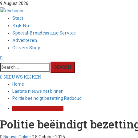
Skip
9 August 2026
to
content
Primary
Start
Menu
Kijk Nu
Special Broadcasting Service
Adverteren
Olivers Shop
Search
for:
NIEUWS KIJKEN
Home
Laatste nieuws net binnen
Politie beëindigt bezetting Radboud
Laatste nieuws net binnen
Politie beëindigt bezetti
Nieuws Online
8 October 2025