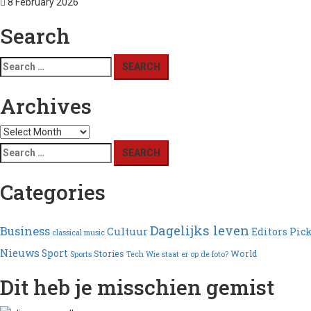
8 February 2026
Search
Search
for:
Archives
Archives
Search
for:
Categories
Dagelijks leven
Business
Cultuur
Editors Pic
classical music
Nieuws
Sport
Stories
World
Sports
Tech
Wie staat er op de foto?
Dit heb je misschien gemist