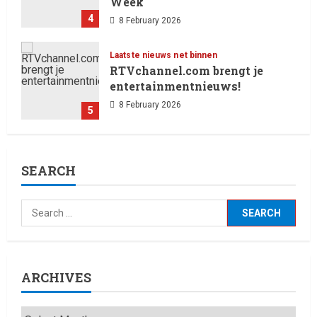
Week
4
8 February 2026
Laatste nieuws net binnen
RTVchannel.com brengt je
entertainmentnieuws!
8 February 2026
5
Laatste nieuws net binnen
SEARCH
Oliver Cornwall Nieuws.
29 May 2026
1
Laatste nieuws net binnen
Billboard wordt vandaag, 13
februari 2026, gedomineerd
ARCHIVES
door Ella Langley, die met haar
track “Choosin’ Texas” haar
2
eerste nummer 1-positie in de