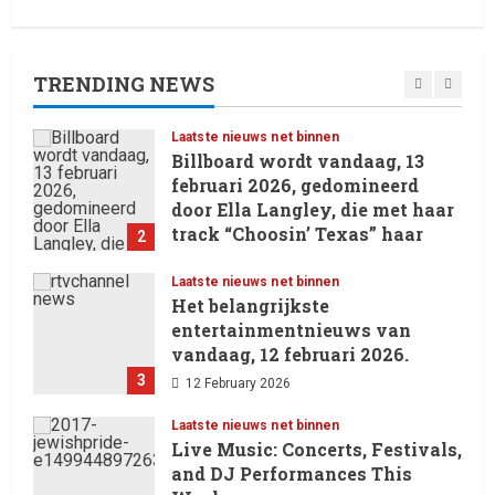
Laatste nieuws net binnen
Oliver Cornwall Nieuws.
29 May 2026
TRENDING NEWS
1
Laatste nieuws net binnen
Billboard wordt vandaag, 13
februari 2026, gedomineerd
door Ella Langley, die met haar
track “Choosin’ Texas” haar
2
eerste nummer 1-positie in de
Hot 100 heeft behaald.
Laatste nieuws net binnen
Het belangrijkste
13 February 2026
entertainmentnieuws van
vandaag, 12 februari 2026.
3
12 February 2026
Laatste nieuws net binnen
Live Music: Concerts, Festivals,
and DJ Performances This